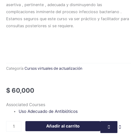
asertiva , pertinente , adecuada y disminuyendo las
complicaciones inminente del proceso infeccioso bacteriano .
Estamos seguros que este curso va ser práctico y facilitador para
consultas posteriores si se requiere.
Categoría
Cursos virtuales de actualización
$
60,000
Uso
Associated Courses
Adecuado
Uso Adecuado de Antibióticos
de
Antibióticos
Añadir al carrito
cantidad