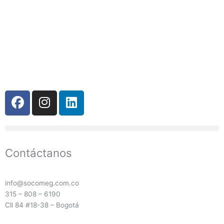
F
I
L
a
n
i
c
s
n
e
t
k
b
a
e
Contáctanos
o
g
d
o
r
i
k
a
n
info@socomeg.com.co
m
315 – 808 – 6190
Cll 84 #18-38 – Bogotá