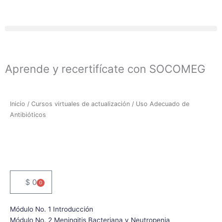
Ir
al
contenido
Aprende y recertifícate con SOCOMEG
Inicio
/
Cursos virtuales de actualización
/ Uso Adecuado de
Antibióticos
$
0
0
Cart
Módulo No. 1 Introducción
Módulo No. 2 Meningitis Bacteriana y Neutropenia