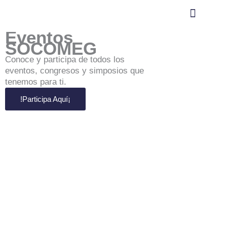
Ir
al
contenido
Eventos
SOCOMEG
Conoce y participa de todos los
Comprar cursos
Aula virtual (moodle)
eventos, congresos y simposios que
tenemos para ti.
!Participa Aquí¡