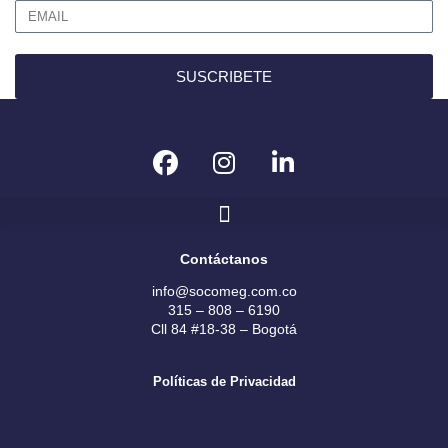
SUSCRIBETE
F
I
L
a
n
i
c
s
n
e
t
k
b
a
e
Contáctanos
o
g
d
info@socomeg.com.co
o
r
i
315 – 808 – 6190
k
a
n
Cll 84 #18-38 – Bogotá
m
Políticas de Privacidad