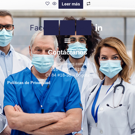
Leer más
Facebook
Instagram
Linkedin
Contáctanos
info@socomeg.com.co
315 – 808 – 6190
Cll 84 #18-38 – Bogotá
Políticas de Privacidad