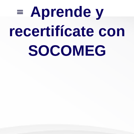
Ir
Aprende y
al
contenido
Prevención
recertifícate con
del
Consumo
de
SOCOMEG
Sustancias
Psicoactivas
cantidad