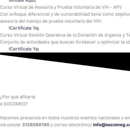
!Afíliate Aquí¡
Curso Virtual de Asesoría y Prueba Voluntaria de VIH - APV
Con enfoque diferencial y de vulnerabilidad tiene como objetiv
asesoría del manejo de prueba voluntaria del VIH.
!Certifícate Ya¡
Curso Virtual Gestión Operativa de la Donación de órganos y T
Conjunto de actividades que buscan fortalecer y optimizar la ob
!Certifícate Ya¡
¿Por qué afiliarte
a SOCOMEG?
Hacemos presencia en todos nuestros eventos nacionales y en v
vía celular
3158086190
y correo electrónico
info@socomeg.c