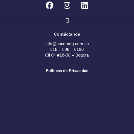
F
I
L
a
n
i
c
s
n
e
t
k
b
a
e
Contáctanos
o
g
d
info@socomeg.com.co
o
r
i
315 – 808 – 6190
k
a
n
Cll 84 #18-38 – Bogotá
m
Políticas de Privacidad