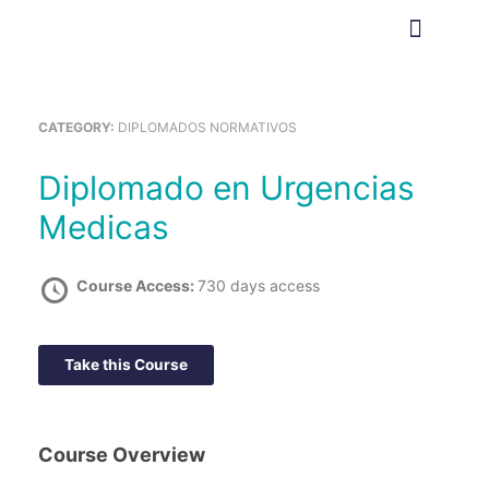
Ir
al
contenido
CATEGORY:
DIPLOMADOS NORMATIVOS
Comprar cursos
Aula virtual (moodle)
Diplomado en Urgencias
Medicas
Course Access:
730 days access
Take this Course
Course Overview