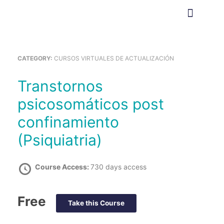
Ir
al
contenido
CATEGORY:
CURSOS VIRTUALES DE ACTUALIZACIÓN
Comprar cursos
Aula virtual (moodle)
Transtornos
psicosomáticos post
confinamiento
(Psiquiatria)
Course Access:
730 days access
Free
Take this Course