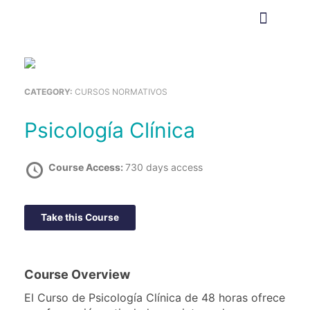
Ir
al
contenido
Comprar cursos
Aula virtual (moodle)
CATEGORY:
CURSOS NORMATIVOS
Psicología Clínica
Course Access:
730 days access
Take this Course
Course Overview
El Curso de Psicología Clínica de 48 horas ofrece