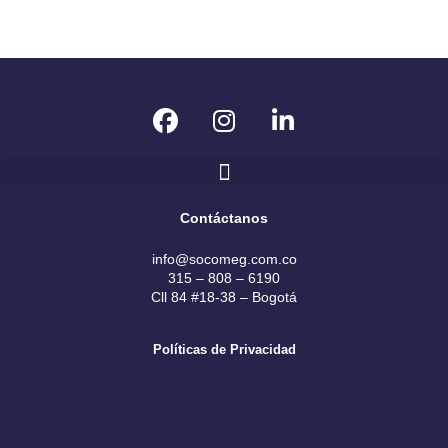
F
I
L
a
n
i
c
s
n
e
t
k
b
a
e
Contáctanos
o
g
d
o
r
i
info@socomeg.com.co
k
a
n
315 – 808 – 6190
Cll 84 #18-38 – Bogotá
m
Políticas de Privacidad