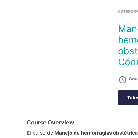
CATEGOR
Manejo de
hemo
obst
Códi
Cou
Take
Course Overview
El curso de
Manejo de hemorragias obstétrica