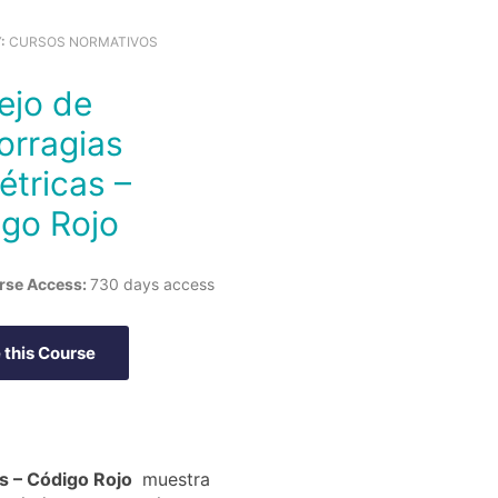
Y:
CURSOS NORMATIVOS
rragias
étricas –
go Rojo
rse Access:
730 days access
 this Course
s – Código Rojo
muestra