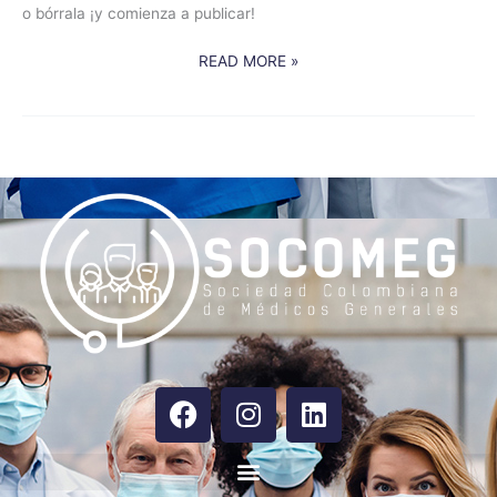
o bórrala ¡y comienza a publicar!
READ MORE »
F
I
L
a
n
i
c
s
n
e
t
k