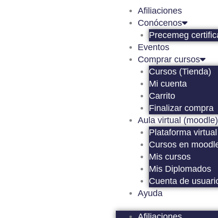
Ir
Afiliaciones
al
Conócenos
contenido
Precemeg certifi
Eventos
Comprar cursos
Cursos (Tienda)
Mi cuenta
Carrito
Finalizar compra
Aula virtual (moodle)
Plataforma virtual
Cursos en moodl
Mis cursos
Mis Diplomados
Cuenta de usuari
Ayuda
Afiliaciones