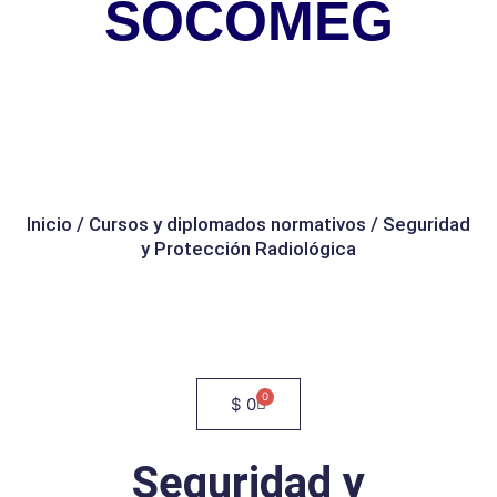
SOCOMEG
Inicio
/
Cursos y diplomados normativos
/ Seguridad
y Protección Radiológica
0
Cart
$
0
Seguridad y