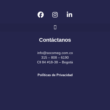
F
I
L
a
n
i
c
s
n
e
t
k
b
a
e
Contáctanos
o
g
d
o
r
i
k
a
n
info@socomeg.com.co
315 – 808 – 6190
m
Cll 84 #18-38 – Bogotá
Políticas de Privacidad