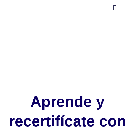
Ir
al
contenido
Comprar cursos
Aula virtual (moodle)
Aprende y
recertifícate con