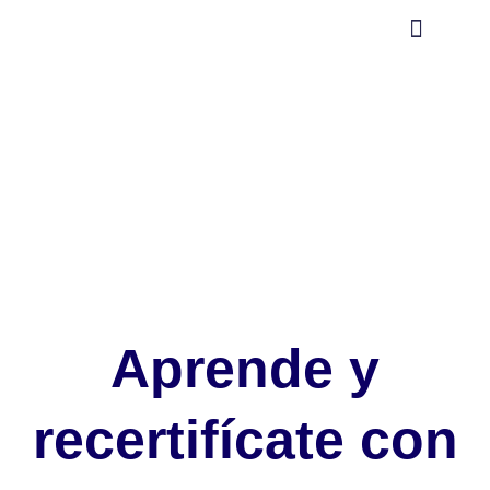
Ir
al
contenido
Comprar cursos
Aula virtual (moodle)
Aprende y
recertifícate con