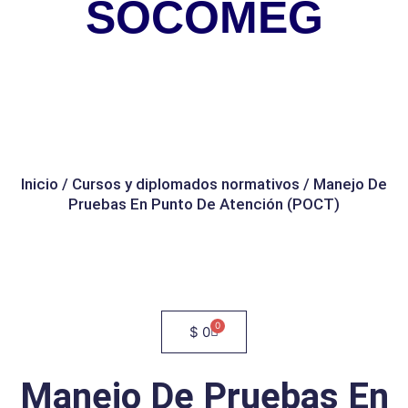
SOCOMEG
Inicio
/
Cursos y diplomados normativos
/ Manejo De
Pruebas En Punto De Atención (POCT)
0
Cart
$
0
Manejo De Pruebas En