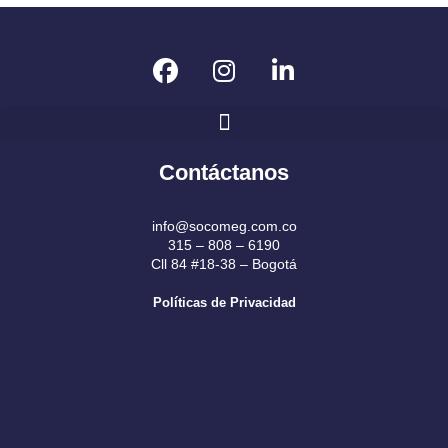
F
I
L
a
n
i
c
s
n
e
t
k
b
a
e
Contáctanos
o
g
d
o
r
i
k
a
n
info@socomeg.com.co
315 – 808 – 6190
m
Cll 84 #18-38 – Bogotá
Políticas de Privacidad