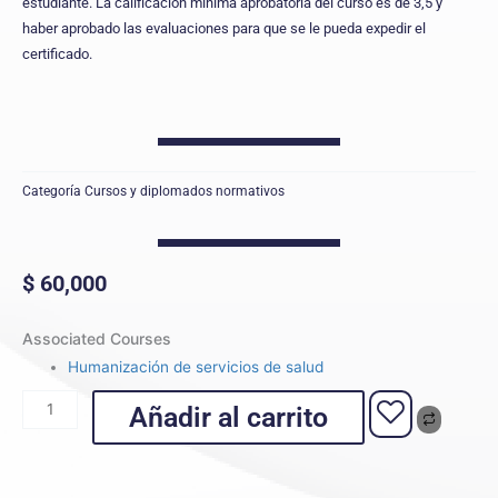
estudiante. La calificación mínima aprobatoria del curso es de 3,5 y
haber aprobado las evaluaciones para que se le pueda expedir el
certificado.
Categoría
Cursos y diplomados normativos
$
60,000
Humanización
Associated Courses
de
Humanización de servicios de salud
servicios
de
Añadir al carrito
salud
cantidad