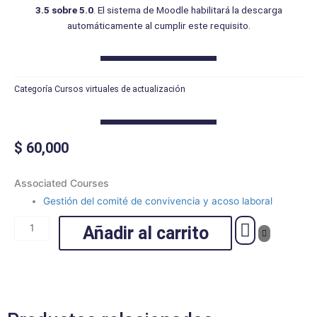
3.5 sobre 5.0
. El sistema de Moodle habilitará la descarga
automáticamente al cumplir este requisito.
Categoría
Cursos virtuales de actualización
$
60,000
Gestión
Associated Courses
del
Gestión del comité de convivencia y acoso laboral
comité
de
Añadir al carrito
convivencia
y
acoso
laboral
cantidad