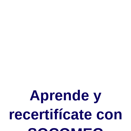
Ir
al
contenido
Comprar cursos
Aula virtual (moodle)
Aprende y
recertifícate con