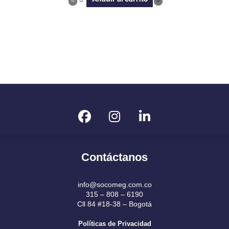
F
I
L
a
n
i
c
s
n
e
t
k
Contáctanos
b
a
e
o
g
d
o
r
i
info@socomeg.com.co
315 – 808 – 6190
k
a
n
Cll 84 #18-38 – Bogotá
m
Políticas de Privacidad