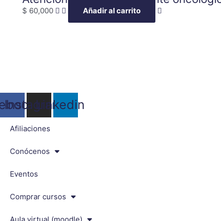
$
60,000
Añadir al carrito
ebook
Instagram
Linkedin
Afiliaciones
Conócenos
Eventos
Comprar cursos
Aula virtual (moodle)