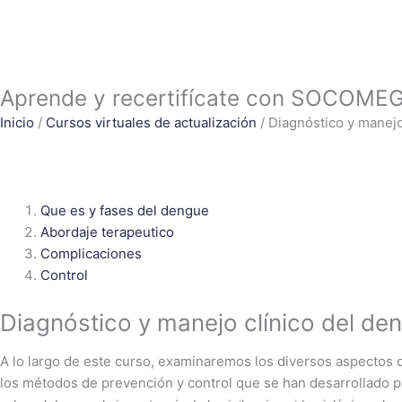
Ir
Diagnóstico
al
y
contenido
manejo
clínico
Aprende y recertifícate con SOCOME
del
dengue
Inicio
/
Cursos virtuales de actualización
/ Diagnóstico y manejo
cantidad
Que es y fases del dengue
Abordaje terapeutico
Complicaciones
Control
Diagnóstico y manejo clínico del de
A lo largo de este curso, examinaremos los diversos aspectos d
los métodos de prevención y control que se han desarrollado p