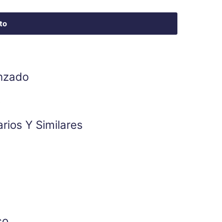
to
anzado
rios Y Similares
co