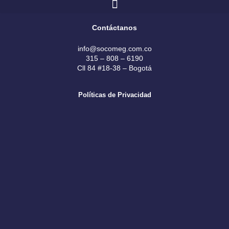
e
t
k
b
a
e
Contáctanos
o
g
d
o
r
i
info@socomeg.com.co
k
a
n
315 – 808 – 6190
Cll 84 #18-38 – Bogotá
m
Políticas de Privacidad