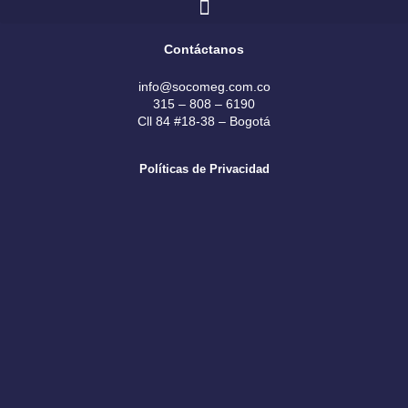
e
t
k
b
a
e
Contáctanos
o
g
d
o
r
i
info@socomeg.com.co
k
a
n
315 – 808 – 6190
Cll 84 #18-38 – Bogotá
m
Políticas de Privacidad