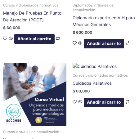
Cursos y diplomados normativos
Diplomados virtuales de
actualización
Manejo De Pruebas En Punto
Diplomado experto en VIH para
De Atención (POCT)
Médicos Generales
$
60,000
$
600,000
Añadir al carrito
Añadir al carrito
Cursos y diplomados normativos
Cuidados Paliativos
$
60,000
Añadir al carrito
Cursos virtuales de actualización